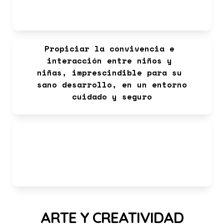
habilidades personales en 
todos los ámbitos
Propiciar la convivencia e 
interacción entre niños y 
niñas, imprescindible para su 
sano desarrollo, en un entorno 
cuidado y seguro
Ofrecer actividades lúdicas y 
retos que fomenten el desarrollo 
integral, de forma vivencial y 
significativa
ARTE Y CREATIVIDAD